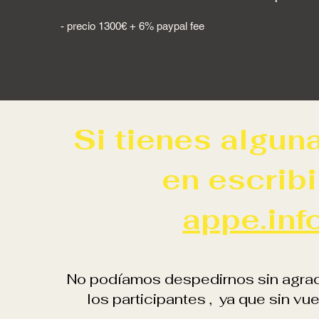
- precio 1300€ + 6% paypal fee
Si tienes algun
en escribi
appe.in
No podíamos despedirnos sin agrad
los participantes , ya que sin vu