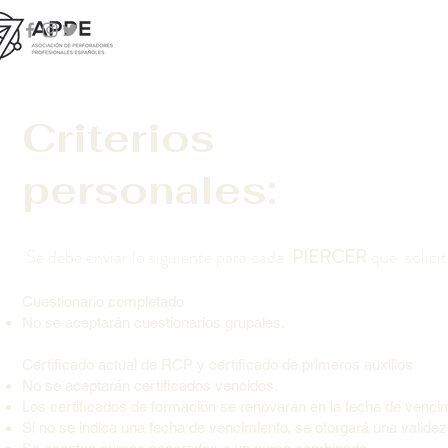
Criterios
personales:
Se debe enviar lo siguiente para cada
PIERCER
que solici
Cuestionario completado
No se aceptarán cuestionarios grupales.
Certificado actual de RCP y certificado de primeros auxilios
No se aceptarán certificados vencidos.
Los certificados de formación se renovarán en la fecha de vencim
Si no se indica una fecha de vencimiento, se otorgará una valide