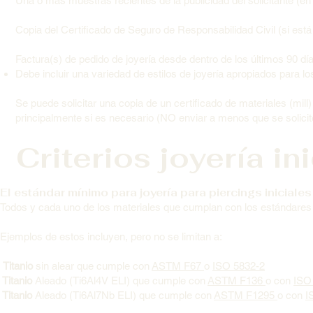
Una o más muestras recientes de la publicidad del solicitante (en 
Copia del Certificado de Seguro de Responsabilidad Civil (si está
Factura(s) de pedido de joyería desde dentro de los últimos 90 dí
Debe incluir una variedad de estilos de joyería apropiados para los
Se puede solicitar una copia de un certificado de materiales (mill
principalmente si es necesario (NO enviar a menos que se solicit
Criterios joyería ini
El estándar mínimo para joyería para piercings iniciales 
Todos y cada uno de los materiales que cumplan con los estándares
Ejemplos de estos incluyen, pero no se limitan a:
Titanio
sin alear que cumple con
ASTM F67
o
ISO 5832-2
Titanio
Aleado (Ti6Al4V ELI) que cumple con
ASTM F136
o con
ISO
Titanio
Aleado (Ti6Al7Nb ELI) que cumple con
ASTM F1295
o con
I