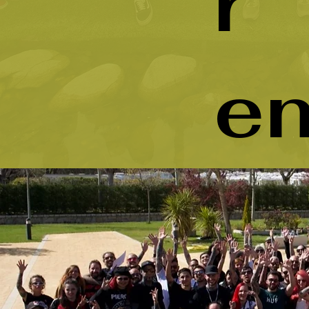
r
e
nt
En
septiembre de 2015
, asistimos en Alemania a la