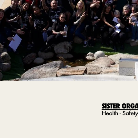
Durante este evento, surgió la idea de crear una inici
Para muchos perforadores, desplazarse hasta Aleman
bastante complicado y, en ocasiones, poco accesibl
Con esto en mente, decidimos organizar un encuent
que estaban detrás de cada perfil de Facebook.
Este primer evento tenía como única regla no hablar
manera más personal y auténtica.
La respuesta fue muy positiva: el evento fue un éxit
distendido.
Al final de la velada, nos sentimos reforzados y mo
comunidad de perforadores de manera más significa
Esta experiencia inicial sentó las bases para futuras 
espacio donde la colaboración y el aprendizaje fuera
201