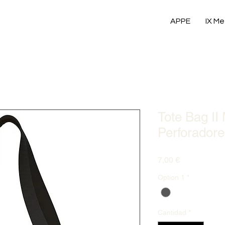
APPE
IX Me
Tote Bag II
Perforadore
Precio
7,00 €
Option 1
*
Cantidad
*