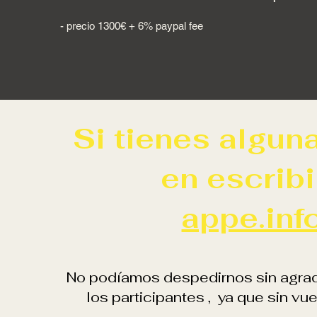
- precio 1300€ + 6% paypal fee
Si tienes algun
en escribi
appe.in
No podíamos despedirnos sin agrad
los participantes , ya que sin vu