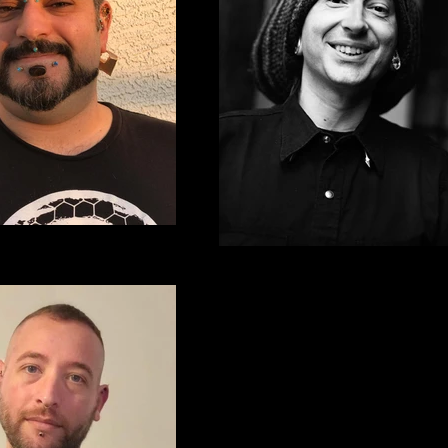
Charlas. Redes. Talleres. Exp
5
8
Luis Garcia
Mikele
5
PONENTE
3
SHOWS
8
CHARL
S