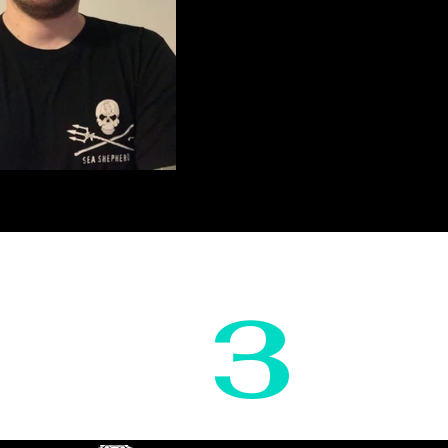
Ruben Trigero
3